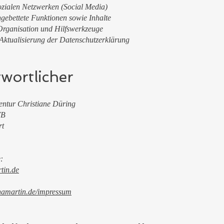
ozialen Netzwerken (Social Media)
ngebettete Funktionen sowie Inhalte
rganisation und Hilfswerkzeuge
ktualisierung der Datenschutzerklärung
wortlicher
gentur Christiane Düring
7B
rt
:
tin.de
namartin.de/impressum