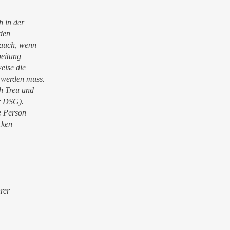
 in der
 den
 auch, wenn
beitung
eise die
 werden muss.
ch Treu und
er DSG).
e Person
cken
rer