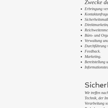
Zwecke de
Erbringung vert
Kontaktanfrag
Sicherheitsma
Direktmarketin
Reichweitenme
Büro- und Orga
Verwaltung un
Durchführung 
Feedback.
Marketing.
Bereitstellung 
Informationstec
Siche
Wir treffen na
Technik, der I
Verarbeitung s