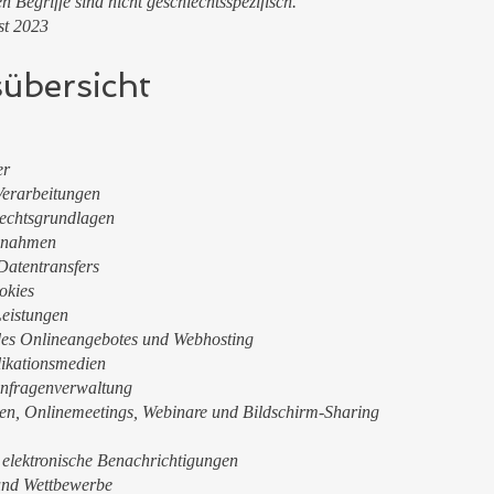
 Begriffe sind nicht geschlechtsspezifisch.
st 2023
sübersicht
er
Verarbeitungen
echtsgrundlagen
ßnahmen
Datentransfers
okies
Leistungen
 des Onlineangebotes und Webhosting
ikationsmedien
Anfragenverwaltung
en, Onlinemeetings, Webinare und Bildschirm-Sharing
 elektronische Benachrichtigungen
und Wettbewerbe