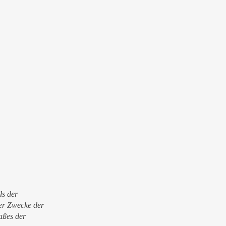
ds der
er Zwecke der
aßes der