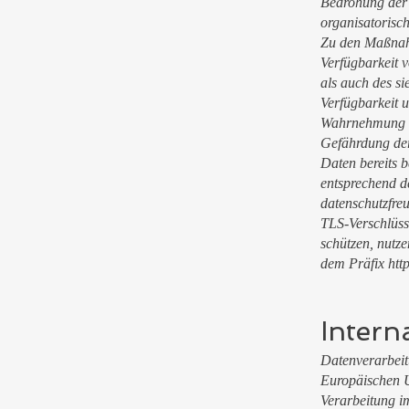
Bedrohung der 
organisatorisc
Zu den Maßnahm
Verfügbarkeit 
als auch des si
Verfügbarkeit u
Wahrnehmung vo
Gefährdung der
Daten bereits 
entsprechend d
datenschutzfreu
TLS-Verschlüss
schützen, nutz
dem Präfix http
Intern
Datenverarbeitu
Europäischen U
Verarbeitung i