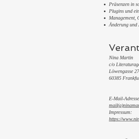
Präsenzen in s
Plugins und ei
Management, O
Änderung und A
Verant
Nina Martin
c/o Literatura
Löwengasse 2
60385 Frankfu
E-Mail-Adresse
mail(a)ninamar
Impressum:
https://www.ni