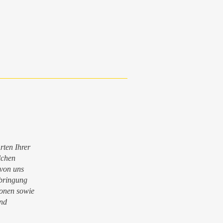
rten Ihrer
lchen
 von uns
bringung
ionen sowie
end