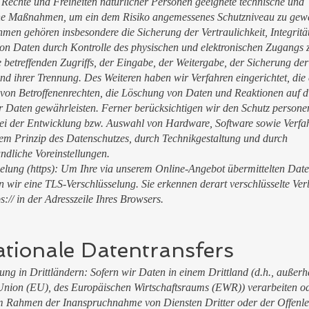
Rechte und Freiheiten natürlicher Personen geeignete technische und
he Maßnahmen, um ein dem Risiko angemessenes Schutzniveau zu gewä
en gehören insbesondere die Sicherung der Vertraulichkeit, Integritä
von Daten durch Kontrolle des physischen und elektronischen Zugangs
e betreffenden Zugriffs, der Eingabe, der Weitergabe, der Sicherung der
nd ihrer Trennung. Des Weiteren haben wir Verfahren eingerichtet, die 
n Betroffenenrechten, die Löschung von Daten und Reaktionen auf d
 Daten gewährleisten. Ferner berücksichtigen wir den Schutz person
bei der Entwicklung bzw. Auswahl von Hardware, Software sowie Verfa
em Prinzip des Datenschutzes, durch Technikgestaltung und durch
ndliche Voreinstellungen.
elung (https): Um Ihre via unserem Online-Angebot übermittelten Date
en wir eine TLS-Verschlüsselung. Sie erkennen derart verschlüsselte Ve
s:// in der Adresszeile Ihres Browsers.
ationale Datentransfers
ng in Drittländern: Sofern wir Daten in einem Drittland (d.h., außerh
nion (EU), des Europäischen Wirtschaftsraums (EWR)) verarbeiten od
m Rahmen der Inanspruchnahme von Diensten Dritter oder der Offenl