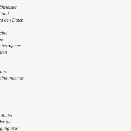
hrleisten.
t und
 zu den Daten
eine
ie
enbezogener
hren
n zu
rbindungen an
alb der
er die
egung bzw.