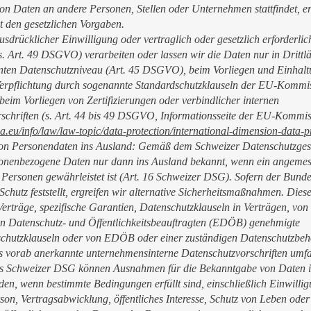
on Daten an andere Personen, Stellen oder Unternehmen stattfindet, erf
t den gesetzlichen Vorgaben.
usdrücklicher Einwilligung oder vertraglich oder gesetzlich erforderlic
s. Art. 49 DSGVO) verarbeiten oder lassen wir die Daten nur in Drittl
ten Datenschutzniveau (Art. 45 DSGVO), beim Vorliegen und Einhal
Verpflichtung durch sogenannte Standardschutzklauseln der EU-Kommis
im Vorliegen von Zertifizierungen oder verbindlicher internen
schriften (s. Art. 44 bis 49 DSGVO, Informationsseite der EU-Kommis
pa.eu/info/law/law-topic/data-protection/international-dimension-data-p
on Personendaten ins Ausland: Gemäß dem Schweizer Datenschutzges
onenbezogene Daten nur dann ins Ausland bekannt, wenn ein angemes
n Personen gewährleistet ist (Art. 16 Schweizer DSG). Sofern der Bunde
chutz feststellt, ergreifen wir alternative Sicherheitsmaßnahmen. Dies
Verträge, spezifische Garantien, Datenschutzklauseln in Verträgen, von
n Datenschutz- und Öffentlichkeitsbeauftragten (EDÖB) genehmigte
chutzklauseln oder von EDÖB oder einer zuständigen Datenschutzbeh
 vorab anerkannte unternehmensinterne Datenschutzvorschriften umfa
es Schweizer DSG können Ausnahmen für die Bekanntgabe von Daten 
den, wenn bestimmte Bedingungen erfüllt sind, einschließlich Einwilli
son, Vertragsabwicklung, öffentliches Interesse, Schutz von Leben oder