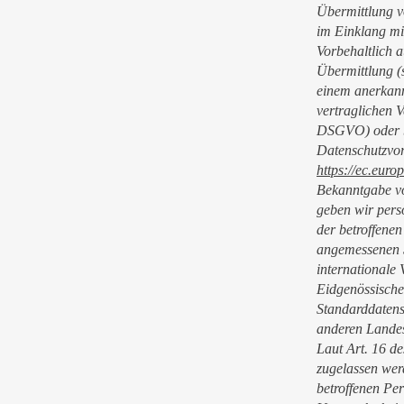
Übermittlung v
im Einklang mi
Vorbehaltlich a
Übermittlung (
einem anerkann
vertraglichen 
DSGVO) oder be
Datenschutzvor
https://ec.euro
Bekanntgabe v
geben wir pers
der betroffene
angemessenen S
internationale 
Eidgenössische
Standarddatens
anderen Landes
Laut Art. 16 d
zugelassen wer
betroffenen Per