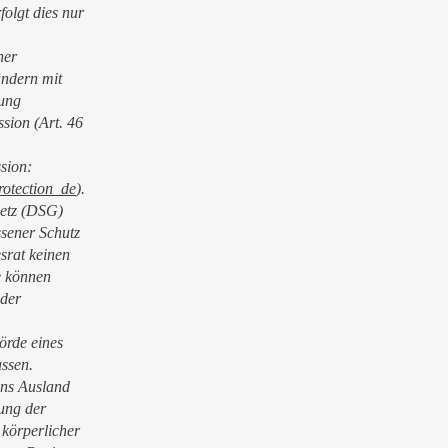
olgt dies nur
her
ändern mit
tung
sion (Art. 46
sion:
rotection_de
).
etz (DSG)
sener Schutz
srat keinen
e können
 der
örde eines
ssen.
ins Ausland
gung der
 körperlicher